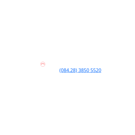
Hotline:
(084.28) 3850 5520
Đồng hành cùng sinh viên trên mọi chặng