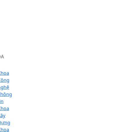
OA
Khoa
Công
nghệ
Thông
in
Khoa
Xây
Dựng
Khoa