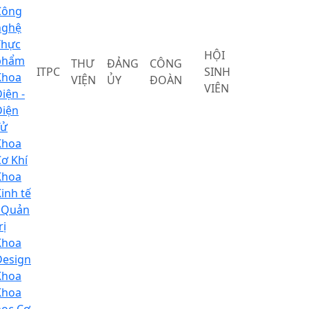
Công
nghệ
Thực
HỘI
phẩm
THƯ
ĐẢNG
CÔNG
ITPC
SINH
Khoa
VIỆN
ỦY
ĐOÀN
VIÊN
iện -
Điện
Tử
Khoa
ơ Khí
Khoa
inh tế
- Quản
rị
Khoa
Design
Khoa
Khoa