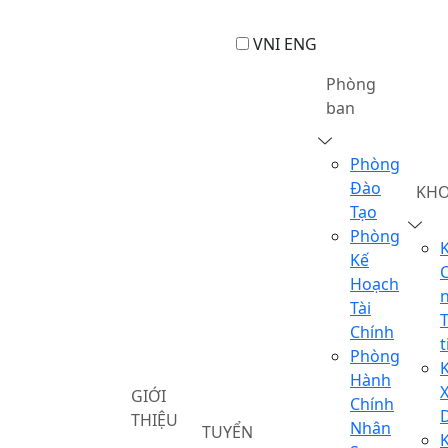
VNI
ENG
Phòng
ban
Phòng
Đào
KH
Tạo
Phòng
Kế
Hoạch
Tài
Chính
t
Phòng
Hành
GIỚI
Chính
THIỆU
Nhân
TUYỂN