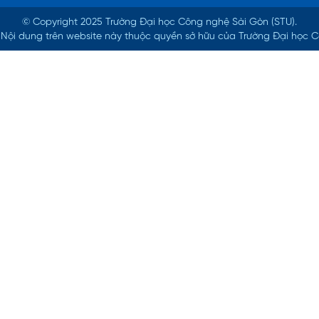
© Copyright 2025 Trường Đại học Công nghệ Sài Gòn (STU).
ed. Nội dung trên website này thuộc quyền sở hữu của Trường Đại học 