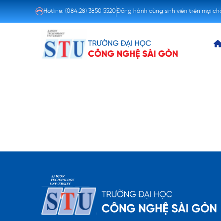
Hotline:
(084.28) 3850 5520
Đồng hành cùng sinh viên trên mọi c