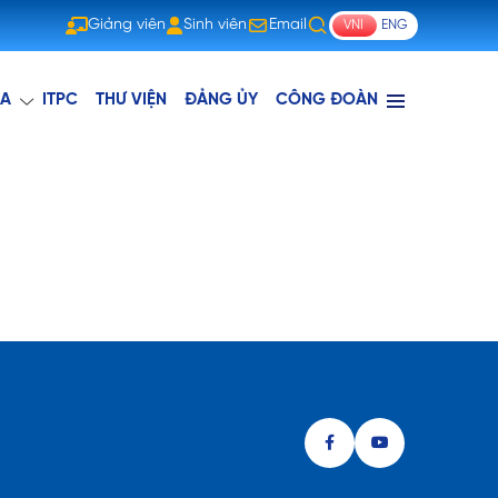
Giảng viên
Sinh viên
Email
VNI
ENG
Giảng viên
Sinh viên
Email
A
ITPC
THƯ VIỆN
ĐẢNG ỦY
CÔNG ĐOÀN