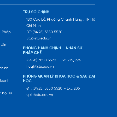
TRỤ SỞ CHÍNH
180 Cao Lỗ, Phường Chánh Hưng , TP Hồ
Chí Minh
– Pháp
ĐT: (84.28) 3850 5520
Stu@stu.edu.vn
 tâm
PHÒNG HÀNH CHÍNH – NHÂN SỰ -
PHÁP CHẾ
(84.28) 3850 5520 – Ext: 225, 224
hcqt@stu.edu.vn
chính
PHÒNG QUẢN LÝ KHOA HỌC & SAU ĐẠI
 doanh
HỌC
ĐT: (84.28) 3850 5520 – Ext: 206
 bộ, sự
qlkh@stu.edu.vn