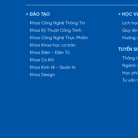
> ĐÀO TẠO
> HỌC V
Khoa Công Nghệ Thông Tin
Lịch học
Khoa Kỹ Thuật Công Trình
Quy địn
Khoa Công Nghệ Thực Phẩm
Hướng 
Khoa Khoa học cơ bản
TUYỂN S
Khoa Điện - Điện Tử
Thông t
Khoa Cơ Khí
Ngành 
Khoa Kinh tế - Quản trị
Học phí
Khoa Design
Tư vấn 