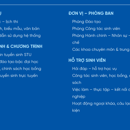
Ụ
ĐƠN VỊ – PHÒNG BAN
 – lịch thi
Phòng Đào tạo
h, biểu mẫu, văn bản
Phòng Công tác sinh viên
dẫn sử dụng hệ thống
Phòng Hành chính – Nhân sự 
chế
INH & CHƯƠNG TRÌNH
Các khoa chuyên môn & trung
in tuyển sinh STU
HỖ TRỢ SINH VIÊN
đào tạo bậc đại học
, chính sách học bổng
Hỏi đáp – hỗ trợ học vụ
tuyển sinh trực tuyến
Công tác sinh viên, học bổng, 
sách
Việc làm – thực tập – kết nối
nghiệp
Hoạt động ngoại khóa, câu lạc
kiện