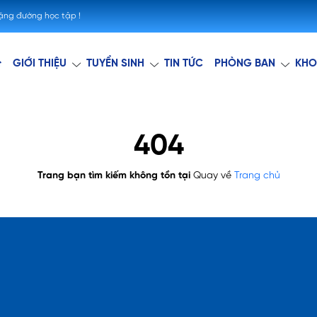
hặng đường học tập !
GIỚI THIỆU
TUYỂN SINH
TIN TỨC
PHÒNG BAN
KHO
404
Trang bạn tìm kiếm không tồn tại
Quay về
Trang chủ