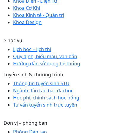
Khoa Điện - Điện Tử
Khoa Cơ Khí
Khoa Kinh tế - Quản trị
Khoa Design
> học vụ
Lịch học – lịch thi
Quy định, biểu mẫu, văn bản
Hướng dẫn sử dụng hệ thống
Tuyển sinh & chương trình
Thông tin tuyển sinh STU
Ngành đào tạo bậc đại học
Học phí, chính sách học bổng
Tư vấn tuyển sinh trực tuyến
Đơn vị – phòng ban
Phòng Đào tạo