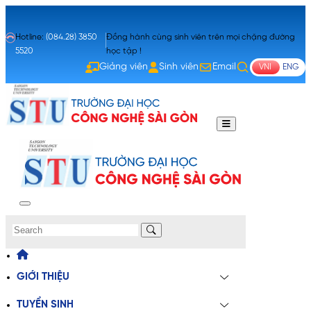
Hotline:
(084.28) 3850
Đồng hành cùng sinh viên trên mọi chặng đường
5520
học tập !
Giảng viên
Sinh viên
Email
VNI
ENG
Giảng viên
Sinh viên
Email
GIỚI THIỆU
TUYỂN SINH