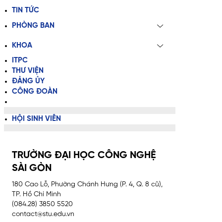
TIN TỨC
PHÒNG BAN
KHOA
ITPC
THƯ VIỆN
ĐẢNG ỦY
CÔNG ĐOÀN
HỘI SINH VIÊN
TRƯỜNG ĐẠI HỌC CÔNG NGHỆ
SÀI GÒN
180 Cao Lỗ, Phường Chánh Hưng (P. 4, Q. 8 cũ),
TP. Hồ Chí Minh
(084.28) 3850 5520
contact@stu.edu.vn