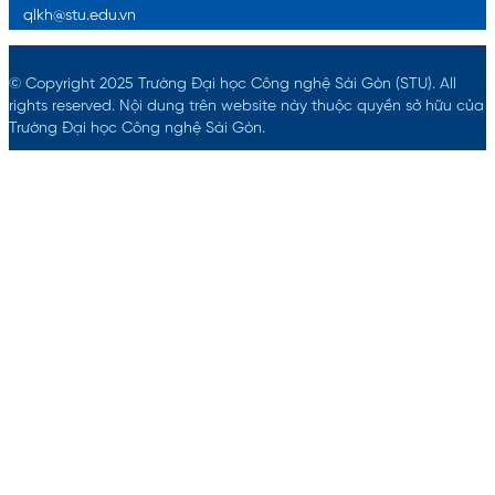
qlkh@stu.edu.vn
© Copyright 2025 Trường Đại học Công nghệ Sài Gòn (STU).
All
rights reserved. Nội dung trên website này thuộc quyền sở hữu của
Trường Đại học Công nghệ Sài Gòn.